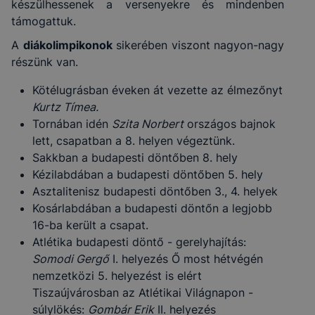
készülhessenek a versenyekre és mindenben
támogattuk.
A
diákolimpikonok
sikerében viszont nagyon-nagy
részünk van.
Kötélugrásban éveken át vezette az élmezőnyt
Kurtz Tímea.
Tornában idén
Szita Norbert
országos bajnok
lett, csapatban a 8. helyen végeztünk.
Sakkban a budapesti döntőben 8. hely
Kézilabdában a budapesti döntőben 5. hely
Asztalitenisz budapesti döntőben 3., 4. helyek
Kosárlabdában a budapesti döntőn a legjobb
16-ba került a csapat.
Atlétika budapesti döntő - gerelyhajítás:
Somodi Gergő
I. helyezés Ő most hétvégén
nemzetközi 5. helyezést is elért
Tiszaújvárosban az Atlétikai Világnapon -
súlylökés:
Gombár Erik
II. helyezés