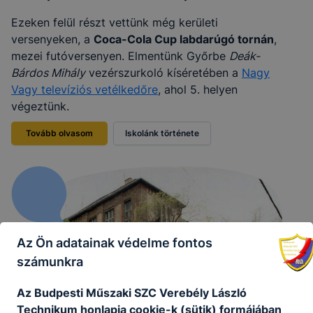
Ezeken felül részt vettünk még kerületi
versenyeken, a
Coca-Cola Cup labdarúgó tornán
,
mezei futóversenyen. Elmentünk Győrbe
Deák-
Bárdos Mihály
vezérszurkoló kíséretében a
Nagy
Vagy televíziós vetélkedőre
, ahol 5. helyen
végeztünk.
Tovább olvasom
Iskolánk története
Az Ön adatainak védelme fontos
számunkra
Az Budpesti Műszaki SZC Verebély László
Technikum honlapja cookie-k (sütik) formájában