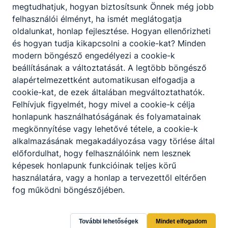
megtudhatjuk, hogyan biztosítsunk Önnek még jobb
felhasználói élményt, ha ismét meglátogatja
Eseménynaptár
Mutasd mind
oldalunkat, honlap fejlesztése. Hogyan ellenőrizheti
és hogyan tudja kikapcsolni a cookie-kat? Minden
modern böngésző engedélyezi a cookie-k
‹
›
2026. augusztus
beállításának a változtatását. A legtöbb böngésző
alapértelmezettként automatikusan elfogadja a
H
K
Sze
Cs
P
Szo
V
cookie-kat, de ezek általában megváltoztathatók.
Felhívjuk figyelmét, hogy mivel a cookie-k célja
27
28
29
30
31
1
2
honlapunk használhatóságának és folyamatainak
3
4
5
6
7
8
9
megkönnyítése vagy lehetővé tétele, a cookie-k
alkalmazásának megakadályozása vagy törlése által
10
11
12
13
14
15
16
előfordulhat, hogy felhasználóink nem lesznek
17
18
19
20
21
22
23
képesek honlapunk funkcióinak teljes körű
24
25
26
27
28
29
30
használatára, vagy a honlap a tervezettől eltérően
fog működni böngészőjében.
31
1
2
3
4
5
6
További lehetőségek
Mindet elfogadom