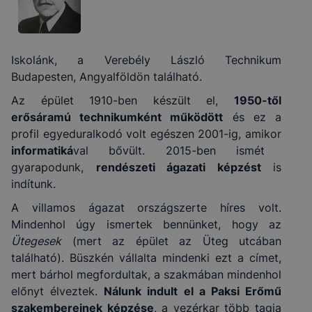
Iskolánk, a Verebély László Technikum
Budapesten, Angyalföldön található.
Az épület 1910-ben készült el,
1950-től
erősáramú technikumként működött
és ez a
profil egyeduralkodó volt egészen 2001-ig, amikor
informatiká
val bővült. 2015-ben ismét
gyarapodunk,
rendészeti ágazati képzést
is
indítunk.
A villamos ágazat országszerte híres volt.
Mindenhol úgy ismertek bennünket, hogy az
Ütegesek
(mert az épület az Üteg utcában
található). Büszkén vállalta mindenki ezt a címet,
mert bárhol megfordultak, a szakmában mindenhol
előnyt élveztek.
Nálunk indult el a Paksi Erőmű
szakembereinek képzése
, a vezérkar több tagja