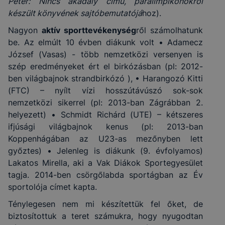
Péter: Nincs akadály című, paralimpikonokról
készült könyvének sajtóbemutatójá
hoz).
Nagyon
aktív sporttevékenység
ről számolhatunk
be. Az elmúlt 10 évben diákunk volt • Adamecz
József (Vasas) - több nemzetközi versenyen is
szép eredményeket ért el birkózásban (pl: 2012-
ben világbajnok strandbirkózó ), • Harangozó Kitti
(FTC) – nyílt vízi hosszútávúszó sok-sok
nemzetközi sikerrel (pl: 2013-ban Zágrábban 2.
helyezett) • Schmidt Richárd (UTE) – kétszeres
ifjúsági világbajnok kenus (pl: 2013-ban
Koppenhágában az U23-as mezőnyben lett
győztes) • Jelenleg is diákunk (9. évfolyamos)
Lakatos Mirella, aki a Vak Diákok Sportegyesület
tagja. 2014-ben csörgőlabda sportágban az Év
sportolója címet kapta.
Ténylegesen nem mi készítettük fel őket, de
biztosítottuk a teret számukra, hogy nyugodtan