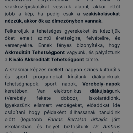
szakközépiskolákat vesszük alapul, akkor ettől
jobb a kép, ha pedig csak
a szakiskolásokat
nézzük, akkor ők az élmezőnyben vannak.
Felkaroljuk a tehetséges gyerekeket és készítjük
őket emelt szintű érettségire, felvételire, és
versenyekre. Ennek fényes bizonyítéka, hogy
Akkreditált Tehetségpont
vagyunk, és pályáztunk
a
Kiváló Akkreditált Tehetségpont
címre.
A szakmai képzés mellett nagyon színes kulturális
és sport programokat kínálunk diákjainknak
tehetségnapok, sport napok,
Verebély-napok
keretében. Van elektronikus
diákújság
unk
(Verebély fekete doboz), iskolarádiónk.
Igyekszünk elismert vendégeket, előadókat ide
csábítani hogy példaként állhassanak tanulóink
előtt (legutóbb
Farkas Bertalan űrhajós
járt
iskolánkban, és helyet biztosítunk
Dr. Ambrus