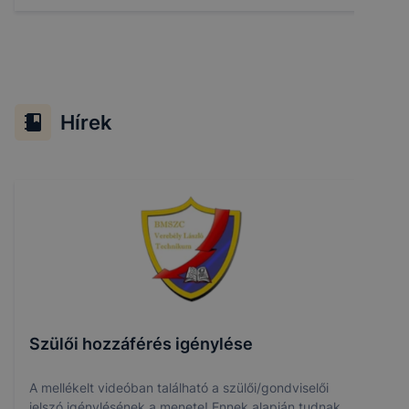
Hírek
Szülői hozzáférés igénylése
A mellékelt videóban található a szülői/gondviselői
jelszó igénylésének a menete! Ennek alapján tudnak