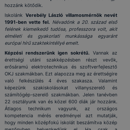
hozzánk kötődik.
Iskolánk
Verebély László villamosmérnök nevét
1991-ben vette fel.
Névadónk a 20. század első
felének kiemelkedő tudósa, professzora volt, akit
elméleti és gyakorlati munkássága egyaránt
európai hírű szaktekintéllyé emelt.
Képzési rendszerünk igen sokrétű.
Vannak az
érettségi utáni szakképzésben részt vevők,
erősáramú elektrotechnikus és szoftverfejlesztő
OKJ szakmákban. Ezt alapozza meg az érettségire
való felkészülés 4 éves szakasza. Valamint
képezünk szakiskolásokat villanyszerelő és
számítógép-szerelő szakmákban. Jelen tanévben
22 osztályunk van és közel 600 diák jár hozzánk.
Átlagos technikum vagyunk, az országos
kompetencia mérés eredményei azt mutatják,
hogy minden középfokú iskolát beszámítva közép
mezőnyben helyezkedünk el. Ha csak a