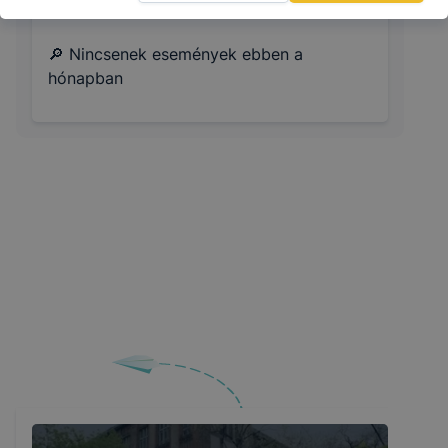
🔎 Nincsenek események ebben a
hónapban