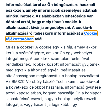
információkat tárol az Ön böngészésre használt
eszközén, amely információk személyes adatnak
minősülhetnek. Az alábbiakban lehetősége van
dönteni arról, hogy mely típusú cookie-k
alkalmazását kívánja engedélyezni. A cookie-k
alkalmazásáról teljeskörű információkat a
Cookie
tájékoztatóban
talál.
Mi az a cookie? A cookie egy kis fájl, amely akkor
kerül a számítógépre, amikor Ön egy webhelyet
látogat meg. A cookie-k számtalan funkcióval
A tanév rendje
rendelkeznek. Többek között információt gyűjtenek,
megjegyzik a látogató egyéni beállításait és
általánosságban megkönnyítik a honlap használatát.
Aktuális információk, befizetések, beosztások
Az BMSZC Verebély László Technikum a cookie-kat
a következő célokból használja: információ gyűjtése
Megtekintés
azzal kapcsolatban, hogyan használja Ön a honlapot
-annak felmérésével, hogy a honlap melyik részeit
látogatja, vagy használja leginkább, így