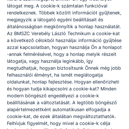
kidolgozásához.
látogat meg. A cookie-k számtalan funkcióval
rendelkeznek. Többek között információt gyűjtenek,
megjegyzik a látogató egyéni beállításait és
általánosságban megkönnyítik a honlap használatát.
Elektronika és elektrotechnika
Az BMSZC Verebély László Technikum a cookie-kat
a következő célokból használja: információ gyűjtése
azzal kapcsolatban, hogyan használja Ön a honlapot
Automatikai technikus
-annak felmérésével, hogy a honlap melyik részeit
KKK
PTT
látogatja, vagy használja leginkább, így
megtudhatjuk, hogyan biztosítsunk Önnek még jobb
Erősáramú elektrotechnikus
felhasználói élményt, ha ismét meglátogatja
oldalunkat, honlap fejlesztése. Hogyan ellenőrizheti
KKK
PTT
és hogyan tudja kikapcsolni a cookie-kat? Minden
Villanyszerelő
modern böngésző engedélyezi a cookie-k
beállításának a változtatását. A legtöbb böngésző
KKK
PTT
alapértelmezettként automatikusan elfogadja a
cookie-kat, de ezek általában megváltoztathatók.
Felhívjuk figyelmét, hogy mivel a cookie-k célja
Informatika és távközlés