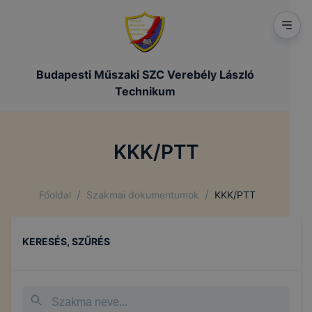
Budapesti Műszaki SZC Verebély László
Technikum
KKK/PTT
/
/
Főoldal
Szakmai dokumentumok
KKK/PTT
KERESÉS, SZŰRÉS