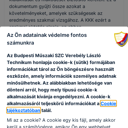
dokumentum gyűjti össze azokat a
követelményeket, amelyek szükségesek az
eredményes szakmai vizsgához. A KKK ezért a
szakmai oktatás alapja, az ebben
meghatározottak szerint kell felépíteni az egyes
Az Ön adatainak védelme fontos
szakmák megszerzésére irányuló szakmai
számunkra
oktatást, s ebben kerülnek rögzítésre a szakmai
vizsga követelményei is.
Az Budpesti Műszaki SZC Verebély László
Technikum honlapja cookie-k (sütik) formájában
A Programtanterv (PTT) tartalmazza az egyes
információkat tárol az Ön böngészésre használt
szakmákhoz kapcsolódó tanulási területekhez
eszközén, amely információk személyes adatnak
rendelt tantárgyak és témakörök óraszámát
minősülhetnek. Az alábbiakban lehetősége van
évfolyamonként, a tanulási területek részletes
dönteni arról, hogy mely típusú cookie-k
szakmai tartalmának leírását, valamint a
alkalmazását kívánja engedélyezni. A cookie-k
részszakmák ajánlott szakmai tartalmát. A PTT a
alkalmazásáról teljeskörű információkat a
Cookie
szakmai oktatás kötelező foglalkozásainak
tájékoztatóban
talál.
összesített számát tekintve kötelező érvényű,
illetve ajánlásként szolgál a szakképző
Mi az a cookie? A cookie egy kis fájl, amely akkor
intézmények szakmai programjának
kerül a számítógépre, amikor Ön egy webhelyet