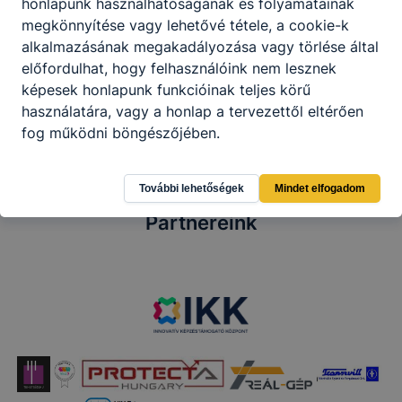
honlapunk használhatóságának és folyamatainak
megkönnyítése vagy lehetővé tétele, a cookie-k
alkalmazásának megakadályozása vagy törlése által
Szoftverfejlesztő és -tesztelő
előfordulhat, hogy felhasználóink nem lesznek
KKK
PTT
képesek honlapunk funkcióinak teljes körű
használatára, vagy a honlap a tervezettől eltérően
fog működni böngészőjében.
További lehetőségek
Mindet elfogadom
Partnereink