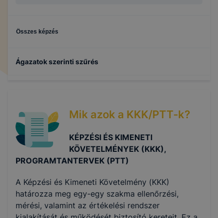
Összes képzés
Ágazatok szerinti szűrés
Elektronika és elektrotechnika
Mik azok a KKK/PTT-k?
Informatika és távközlés
KÉPZÉSI ÉS KIMENETI
KÖVETELMÉNYEK (KKK),
PROGRAMTANTERVEK (PTT)
A Képzési és Kimeneti Követelmény (KKK)
határozza meg egy-egy szakma ellenőrzési,
mérési, valamint az értékelési rendszer
kialakítását és működését biztosító kereteit. Ez a