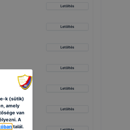
Letöltés
Letöltés
Letöltés
Letöltés
Letöltés
e-k (sütik)
én, amely
Letöltés
etősége van
élyezni. A
tóban
talál.
Letöltés