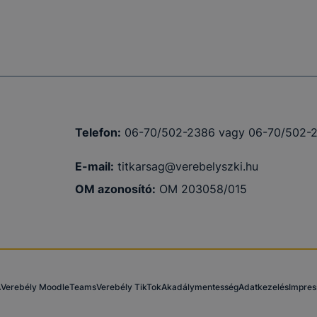
Telefon:
06-70/502-2386 vagy 06-70/502-
E-mail:
titkarsag@verebelyszki.hu
OM azonosító:
OM 203058/015
A
Verebély Moodle
Teams
Verebély TikTok
Akadálymentesség
Adatkezelés
Impre