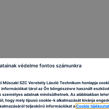
atainak védelme fontos számunkra
i Műszaki SZC Verebély László Technikum honlapja cooki
 információkat tárol az Ön böngészésre használt eszköz
k személyes adatnak minősülhetnek. Az alábbiakban leh
lapján
ól, hogy mely típusú cookie-k alkalmazását kívánja enged
lkalmazásáról teljeskörű információkat a
Cookie tájékozta