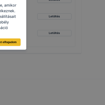
re, amikor
elkeznek.
llításait
Letöltés
ebély
máció
Letöltés
eginkább,
et elfogadom
lményt, ha
ti és hogyan
 a cookie-k
t
thatók.
tóságának és
mazásának
 nem
 a honlap a