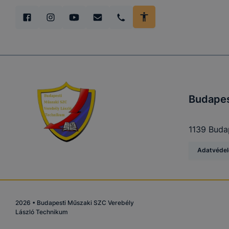
Budapes
1139 Budap
Adatvéde
2026
•
Budapesti Műszaki SZC Verebély
László Technikum