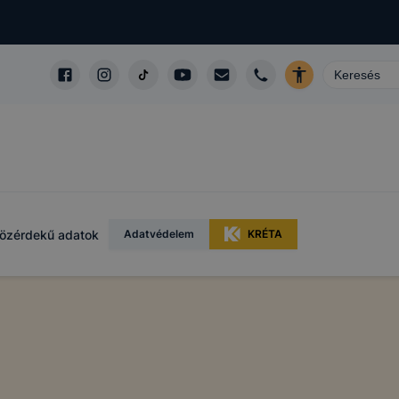
özérdekű adatok
Adatvédelem
KRÉTA