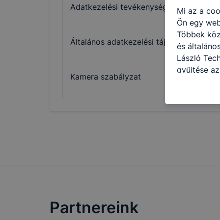
Adatkezelési tevékenységek nyilvántart
Mi az a coo
Ön egy web
Többek közö
Általános adatkezelési tájékoztató
és általán
László Tech
gyűjtése az
Kamera szabályzat
felméréséve
így megtudh
ismét meglá
tudja kika
beállításán
automatikus
Felhívjuk f
folyamatai
megakadályo
lesznek kép
tervezettől
Partnereink