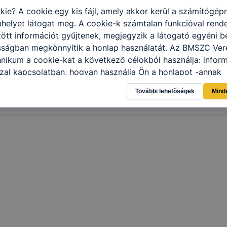
ása
kie? A cookie egy kis fájl, amely akkor kerül a számítógép
helyet látogat meg. A cookie-k számtalan funkcióval rend
tt információt gyűjtenek, megjegyzik a látogató egyéni beá
osságban megkönnyítik a honlap használatát. Az BMSZC Ver
nikum a cookie-kat a következő célokból használja: infor
zal kapcsolatban, hogyan használja Ön a honlapot -annak
l, hogy a honlap melyik részeit látogatja, vagy használja l
További lehetőségek
Mind
atjuk, hogyan biztosítsunk Önnek még jobb felhasználói é
togatja oldalunkat, honlap fejlesztése. Hogyan ellenőrizhe
pcsolni a cookie-kat? Minden modern böngésző engedélyezi
ak a változtatását. A legtöbb böngésző alapértelmezettkén
an elfogadja a cookie-kat, de ezek általában megváltozta
igyelmét, hogy mivel a cookie-k célja honlapunk használha
nak megkönnyítése vagy lehetővé tétele, a cookie-k alkal
zása vagy törlése által előfordulhat, hogy felhasználóink
esek honlapunk funkcióinak teljes körű használatára, vagy
 eltérően fog működni böngészőjében.