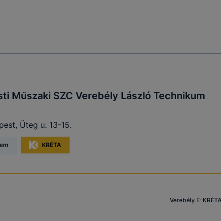
ti Műszaki SZC Verebély László Technikum
est, Üteg u. 13-15.
lem
KRÉTA
Verebély E-KRÉT