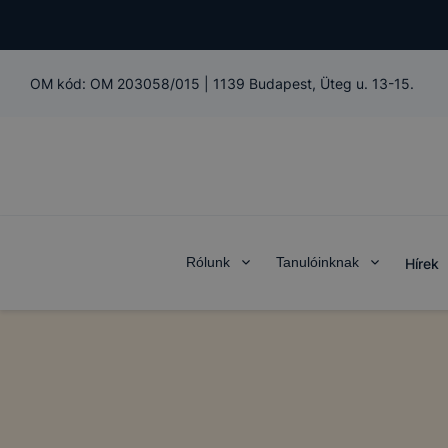
OM kód:
OM 203058/015
|
1139 Budapest, Üteg u. 13-15.
Rólunk
Tanulóinknak
Hírek