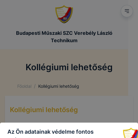
Budapesti Műszaki SZC Verebély László
Technikum
Kollégiumi lehetőség
/
Főoldal
Kollégiumi lehetőség
Kollégiumi lehetőség
Az Ön adatainak védelme fontos
Kapcsolódó dokumentumok