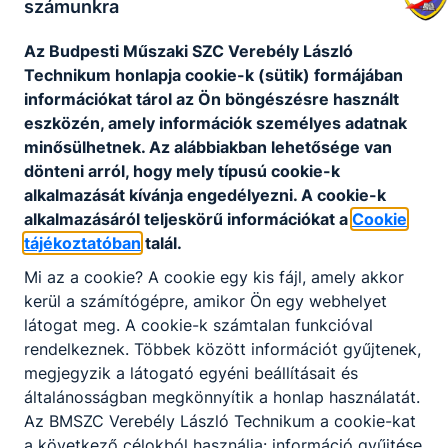
számunkra
Az Budpesti Műszaki SZC Verebély László
Csatolt fájlok
Technikum honlapja cookie-k (sütik) formájában
információkat tárol az Ön böngészésre használt
Elérhetőség
eszközén, amely információk személyes adatnak
minősülhetnek. Az alábbiakban lehetősége van
Letöltés
dönteni arról, hogy mely típusú cookie-k
alkalmazását kívánja engedélyezni. A cookie-k
Szóróanyag
alkalmazásáról teljeskörű információkat a
Cookie
tájékoztatóban
talál.
Letöltés
Mi az a cookie? A cookie egy kis fájl, amely akkor
kerül a számítógépre, amikor Ön egy webhelyet
látogat meg. A cookie-k számtalan funkcióval
rendelkeznek. Többek között információt gyűjtenek,
megjegyzik a látogató egyéni beállításait és
általánosságban megkönnyítik a honlap használatát.
Partnereink
Az BMSZC Verebély László Technikum a cookie-kat
a következő célokból használja: információ gyűjtése