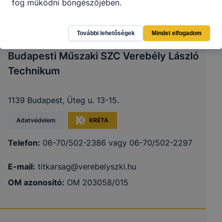
fog működni böngészőjében.
További lehetőségek
Mindet elfogadom
Budapesti Műszaki SZC Verebély László
Technikum
1139 Budapest, Üteg u. 13-15.
Adatvédelem
KRÉTA
Telefon:
06-70/502-2386 vagy 06-70/502-2297
E-mail:
titkarsag@verebelyszki.hu
OM azonosító:
OM 203058/015