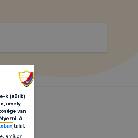
e-k (sütik)
én, amely
etősége van
élyezni. A
tóban
talál.
re, amikor