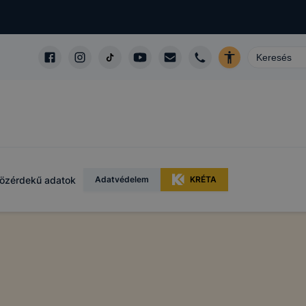
özérdekű adatok
Adatvédelem
KRÉTA