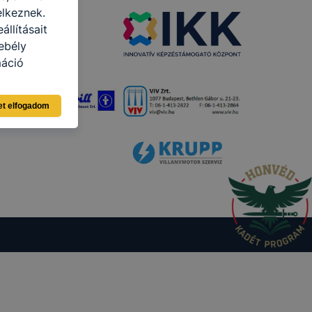
elkeznek.
llításait
ebély
máció
eginkább,
et elfogadom
lményt, ha
ti és hogyan
 a cookie-k
t
thatók.
tóságának és
mazásának
 nem
 a honlap a