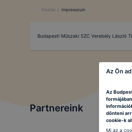
/
Főoldal
Impresszum
Budapesti Műszaki SZC Verebély László 
Az Ön ad
Az Budpest
formájában
Partnereink
információ
dönteni arr
cookie-k a
Mi az a coo