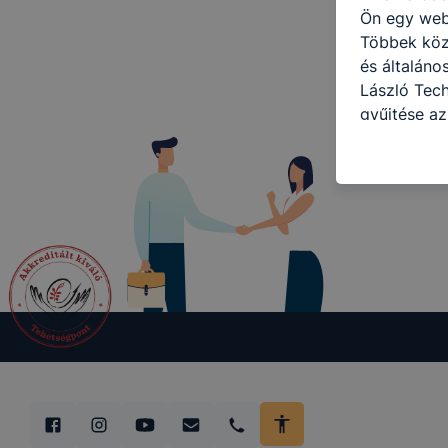
Ön egy web
Többek közö
és általán
László Tech
gyűjtése az
felméréséve
így megtudh
ismét meglá
tudja kika
beállításán
automatikus
Felhívjuk f
folyamatai
megakadályo
lesznek kép
tervezettől