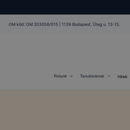
OM kód:
OM 203058/015
|
1139 Budapest, Üteg u. 13-15.
Rólunk
Tanulóinknak
Hírek