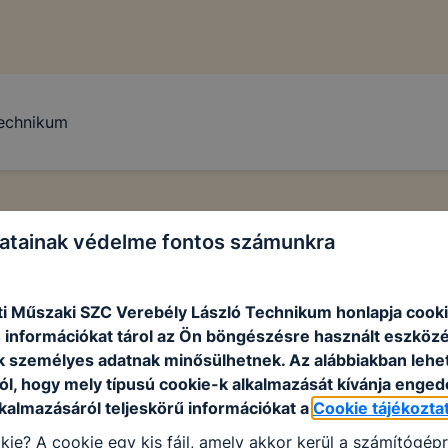
Technikum
atainak védelme fontos számunkra
i Műszaki SZC Verebély László Technikum honlapja cooki
 információkat tárol az Ön böngészésre használt eszköz
k személyes adatnak minősülhetnek. Az alábbiakban leh
ól, hogy mely típusú cookie-k alkalmazását kívánja enged
lkalmazásáról teljeskörű információkat a
Cookie tájékozta
kie? A cookie egy kis fájl, amely akkor kerül a számítógép