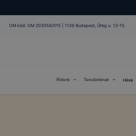
OM kód:
OM 203058/015
|
1139 Budapest, Üteg u. 13-15.
Rólunk
Tanulóinknak
Hírek