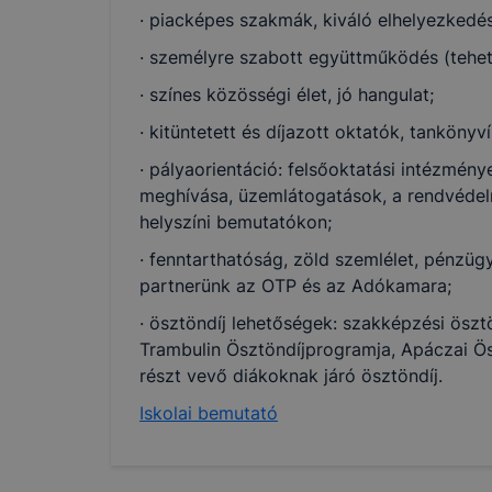
· piacképes szakmák, kiváló elhelyezkedés
· személyre szabott együttműködés (tehet
· színes közösségi élet, jó hangulat;
· kitüntetett és díjazott oktatók, tankönyv
· pályaorientáció: felsőoktatási intézmény
meghívása, üzemlátogatások, a rendvéde
helyszíni bemutatókon;
· fenntarthatóság, zöld szemlélet, pénzüg
partnerünk az OTP és az Adókamara;
· ösztöndíj lehetőségek: szakképzési ösz
Trambulin Ösztöndíjprogramja, Apáczai Ös
részt vevő diákoknak járó ösztöndíj.
Iskolai bemutató