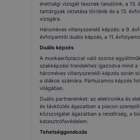
érettségi vizsgát tesznek tanulóink, a 13
tantárgyak oktatása történik és a 13. évf
vizsgára.
Hároméves villanyszerelő képzés: a 9. évf
évfolyamtól duális képzés, a 11. évfolyam
Duális képzés
A munkaerőpiaccal való szoros együttmű
szakképzési trendekhez igazodva mind a 
hároméves villanyszerelői képzés során bi
a diákok számára. Párhuzamos képzés fol
világában.
Duális partnereinket: az elektronika és el
és távközlés ágazatban a piacon szereplő
közszolgálat ágazatban a rendőrség, a bü
katasztrófavédelem.
Tehetséggondozás