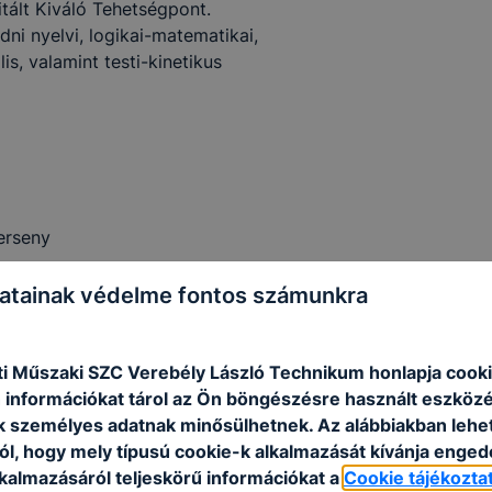
tált Kiváló Tehetségpont.
ni nyelvi, logikai-matematikai,
is, valamint testi-kinetikus
erseny
eny
atainak védelme fontos számunkra
i Műszaki SZC Verebély László Technikum honlapja cooki
esterek Viadala
 információkat tárol az Ön böngészésre használt eszköz
ersenye, Nemes Tihamér Országos
k személyes adatnak minősülhetnek. Az alábbiakban leh
ól, hogy mely típusú cookie-k alkalmazását kívánja enged
lkalmazásáról teljeskörű információkat a
Cookie tájékozta
gmegőrzés és fejlesztés