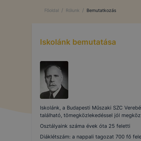
/
/
Főoldal
Rólunk
Bemutatkozás
Iskolánk bemutatása
Iskolánk, a Budapesti Műszaki SZC Vereb
található, tömegközlekedéssel jól megköze
Osztályaink száma évek óta 25 feletti
Diáklétszám: a nappali tagozat 700 fő fele