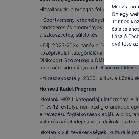
Mi az a coo
Hitvallásunk: a mozgás fél egészség.
Ön egy web
- Sportverseny-eredmények: Budapesti Di
Többek közö
rendszeres és eredményes részvétel szám
és általán
diszkoszvetés, súlylökés
László Tech
gyűjtése az
- Díj: 2023-2024. tanév a Diákolimpia Leg
felméréséve
középiskolai kategóriájának második hel
így megtudh
Diáksport Szövetség a Diákolimpiai versen
ismét meglá
munkáért adományozott elismerő oklevel
tudja kika
- túraszakosztály: 2025. június: a középis
beállításán
automatikus
Honvéd Kadét Program
Felhívjuk f
Iskolánk HKP I. kategóriájú intézmény. A 9
folyamatai
11. és 12. évfolyamon pedig órarendbe épí
megakadályo
elnevezésű foglalkozások adják a program
lesznek kép
való részvétel ideje alatt a diákok ösztön
tervezettől
Iskolán kívüli tevékenységek: kulturális p