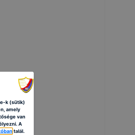
e-k (sütik)
én, amely
etősége van
élyezni. A
tóban
talál.