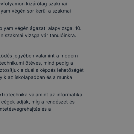
. évfolyamon kizárólag szakmai
olyam végén sor kerül a szakmai
olyam végén ágazati alapvizsga, 10.
on szakmai vizsga vár tanulóinkra.
ködés jegyében valamint a modern
technikumi ötéves, mind pedig a
ztosítjuk a duális képzés lehetőségét
yik az iskolapadban és a munka
ektrotechnika valamint az informatika
 cégek adják, míg a rendészet és
ntetésvégrehajtás és a