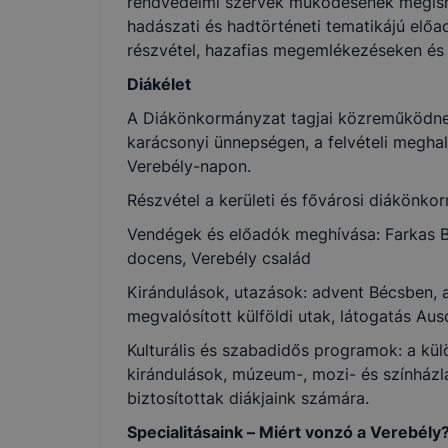
rendvédelmi szervek működésének megism
hadászati és hadtörténeti tematikájú el
részvétel, hazafias megemlékezéseken és
Diákélet
A Diákönkormányzat tagjai közreműködnek
karácsonyi ünnepségen, a felvételi meghal
Verebély-napon.
Részvétel a kerületi és fővárosi diákönk
Vendégek és előadók meghívása: Farkas B
docens, Verebély család
Kirándulások, utazások: advent Bécsben, 
megvalósított külföldi utak, látogatás Au
Kulturális és szabadidős programok: a kü
kirándulások, múzeum-, mozi- és színház
biztosítottak diákjaink számára.
Specialitásaink – Miért vonzó a Verebély