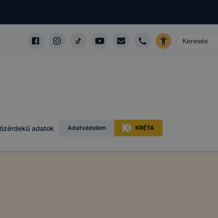
özérdekű adatok
Adatvédelem
KRÉTA