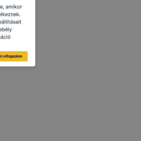
re, amikor
elkeznek.
llításait
ebély
máció
eginkább,
et elfogadom
lményt, ha
ti és hogyan
 a cookie-k
t
thatók.
tóságának és
mazásának
 nem
 a honlap a