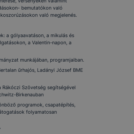
erése, versenyeken valamint
őadásokon- bemutatókon való
 koszorúzásokon való megjelenés.
: a gólyaavatáson, a mikulás és
lgatásokon, a Valentin-napon, a
ormányzat munkájában, programjaiban.
ertalan űrhajós, Ladányi József BME
a Rákóczi Szövetség segítségével
schwitz-Birkenauban
lönböző programok, csapatépítés,
látogatások folyamatosan
?