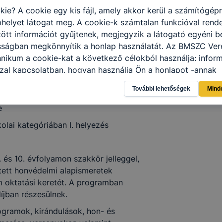
kie? A cookie egy kis fájl, amely akkor kerül a számítógép
helyet látogat meg. A cookie-k számtalan funkcióval rend
ákolimpián, Országos Diákolimpián
tt információt gyűjtenek, megjegyzik a látogató egyéni beá
os sportágban – torna,
osságban megkönnyítik a honlap használatát. Az BMSZC Ver
nikum a cookie-kat a következő célokból használja: infor
zal kapcsolatban, hogyan használja Ön a honlapot -annak
aktívabb Vármegyei Iskolája díj
l, hogy a honlap melyik részeit látogatja, vagy használja l
yezése, 2024-2025. tanév a Magyar
További lehetőségek
Mind
atjuk, hogyan biztosítsunk Önnek még jobb felhasználói é
yekre való lelkiismeretes felkészítő
togatja oldalunkat, honlap fejlesztése. Hogyan ellenőrizhe
e
pcsolni a cookie-kat? Minden modern böngésző engedélyezi
kolai kategóriában I. helyezés
ak a változtatását. A legtöbb böngésző alapértelmezettkén
an elfogadja a cookie-kat, de ezek általában megváltozta
igyelmét, hogy mivel a cookie-k célja honlapunk használha
. és 10. évfolyamon szakkör jelleggel,
nak megkönnyítése vagy lehetővé tétele, a cookie-k alkal
tett honvédelmi alapismeretek
zása vagy törlése által előfordulhat, hogy felhasználóink
 oktatási keretét. A programban
esek honlapunk funkcióinak teljes körű használatára, vagy
díjban részesülnek.
 eltérően fog működni böngészőjében.
rogramok, kirándulások, hon- és