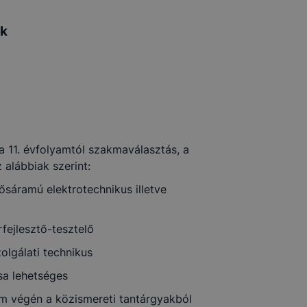
ok
a 11. évfolyamtól szakmaválasztás, a
 alábbiak szerint:
rősáramú elektrotechnikus illetve
rfejlesztő-tesztelő
olgálati technikus
sa lehetséges
am végén a közismereti tantárgyakból