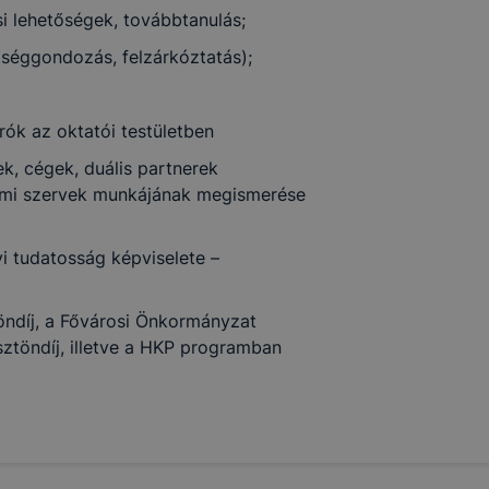
i lehetőségek, továbbtanulás;
séggondozás, felzárkóztatás);
írók az oktatói testületben
ek, cégek, duális partnerek
lmi szervek munkájának megismerése
yi tudatosság képviselete –
töndíj, a Fővárosi Önkormányzat
ztöndíj, illetve a HKP programban