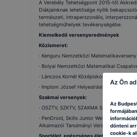
A Verebély Tehetségpont 2015-től Akkredi
Diákjainknak lehetősége nyílik bekapcsolód
természeti, intraperszonális, interperszonál
tehetségműhelyek tevékenységébe.
Kiemelkedő versenyeredmények
Közismeret:
· Kenguru Nemzetközi Matematikaverseny
· Bolyai Nemzetközi Matematikai Csapatv
· Lánczos Kornél Középiskolai Fizika Vers
Az Ön ad
· Implom József Helyesírási Verseny
Szakmai versenyek:
Az Budpest
· OSZTV, SZKTV, SZAKMA SZTÁR, MAVIR M
formájában
· PenDroid, Skills Junior Webfejlesztő V
információ
Alkalmazói Tanulmányi Verseny
dönteni arr
cookie-k a
Sportélet, egészséges életmód, egészsé