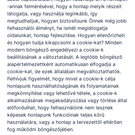
Trambulin adatkezelési tájékoztató
-annak felmérésével, hogy a honlap melyik részeit
látogatja, vagy használja leginkább, így
Letöltés
megtudhatjuk, hogyan biztosítsunk Önnek még jobb
felhasználói élményt, ha ismét meglátogatja
oldalunkat, honlap fejlesztése. Hogyan ellenőrizheti
Kibervédelmi képzésekkel kapcsolatos
és hogyan tudja kikapcsolni a cookie-kat? Minden
dokumentumok
modern böngésző engedélyezi a cookie-k
beállításának a változtatását. A legtöbb böngésző
alapértelmezettként automatikusan elfogadja a
Csatolt fájlok
cookie-kat, de ezek általában megváltoztathatók.
Felhívjuk figyelmét, hogy mivel a cookie-k célja
Szoftverbiztonsági-szakember-2024.02.27.-
honlapunk használhatóságának és folyamatainak
v1.pdf
megkönnyítése vagy lehetővé tétele, a cookie-k
alkalmazásának megakadályozása vagy törlése által
Letöltés
előfordulhat, hogy felhasználóink nem lesznek
képesek honlapunk funkcióinak teljes körű
Információbiztonsági-rendszerüzemeltető-2
használatára, vagy a honlap a tervezettől eltérően
024.02.27.-v1.pdf
fog működni böngészőjében.