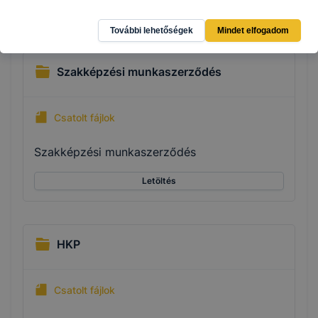
Letöltés
További lehetőségek
Mindet elfogadom
Szakképzési munkaszerződés
Csatolt fájlok
Szakképzési munkaszerződés
Letöltés
HKP
Csatolt fájlok