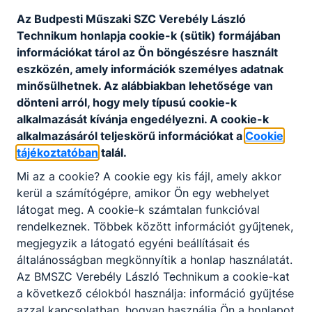
Az Budpesti Műszaki SZC Verebély László
Pályázatok
Technikum honlapja cookie-k (sütik) formájában
információkat tárol az Ön böngészésre használt
Csatolt fájlok
eszközén, amely információk személyes adatnak
minősülhetnek. Az alábbiakban lehetősége van
Pályázati felhívás oktatóknak pályázati kiírás
dönteni arról, hogy mely típusú cookie-k
alkalmazását kívánja engedélyezni. A cookie-k
Letöltés
alkalmazásáról teljeskörű információkat a
Cookie
tájékoztatóban
talál.
Pályázati felhívás oktatóknak 1.számú mellék
Mi az a cookie? A cookie egy kis fájl, amely akkor
let
kerül a számítógépre, amikor Ön egy webhelyet
látogat meg. A cookie-k számtalan funkcióval
Letöltés
rendelkeznek. Többek között információt gyűjtenek,
megjegyzik a látogató egyéni beállításait és
Trambulin pályázati felhívás
általánosságban megkönnyítik a honlap használatát.
Az BMSZC Verebély László Technikum a cookie-kat
Letöltés
a következő célokból használja: információ gyűjtése
azzal kapcsolatban, hogyan használja Ön a honlapot