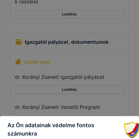
k részére)
Letöltés
Igazgatói pályázat, dokumentumok
Csatolt fájlok
dr. Korányi Zsanett igazgatói pályázat
Letöltés
dr. Korányi Zsanett Vezetői Program
Letöltés
Az Ön adatainak védelme fontos
számunkra