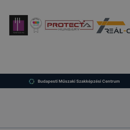
Budapesti Műszaki Szakképzési Centrum