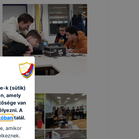
e-k (sütik)
én, amely
etősége van
élyezni. A
tóban
talál.
re, amikor
elkeznek.