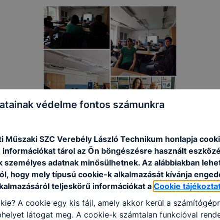
atainak védelme fontos számunkra
i Műszaki SZC Verebély László Technikum honlapja cooki
 információkat tárol az Ön böngészésre használt eszköz
k személyes adatnak minősülhetnek. Az alábbiakban leh
ól, hogy mely típusú cookie-k alkalmazását kívánja enged
lkalmazásáról teljeskörű információkat a
Cookie tájékozta
kie? A cookie egy kis fájl, amely akkor kerül a számítógép
helyet látogat meg. A cookie-k számtalan funkcióval rend