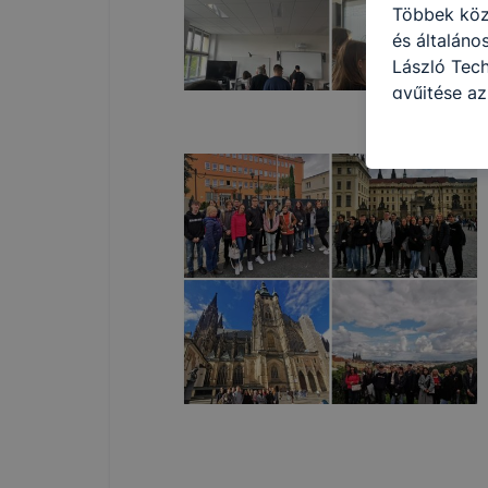
Többek közö
és általán
László Tech
gyűjtése az
felméréséve
így megtudh
ismét meglá
tudja kika
beállításán
automatikus
Felhívjuk f
folyamatai
megakadályo
lesznek kép
tervezettől