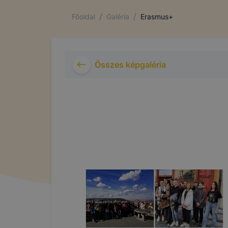
/
/
Főoldal
Galéria
Erasmus+
Összes képgaléria