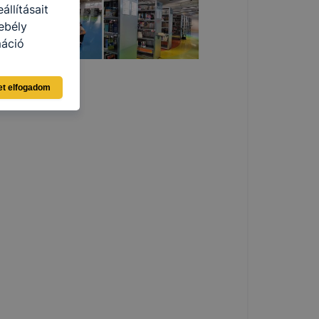
llításait
ebély
máció
eginkább,
et elfogadom
lményt, ha
ti és hogyan
 a cookie-k
t
thatók.
tóságának és
mazásának
 nem
 a honlap a