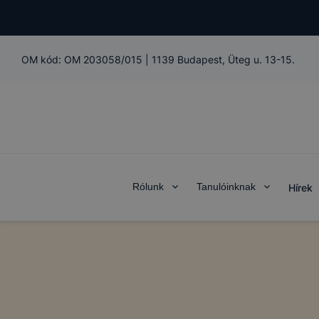
OM kód:
OM 203058/015
|
1139 Budapest, Üteg u. 13-15.
Rólunk
Tanulóinknak
Hírek