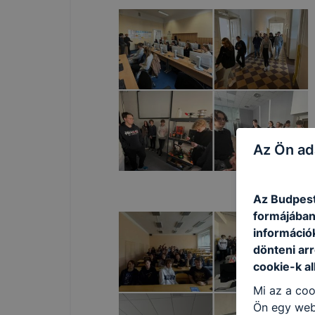
Az Ön ad
Az Budpest
formájában
információ
dönteni arr
cookie-k a
Mi az a coo
Ön egy web