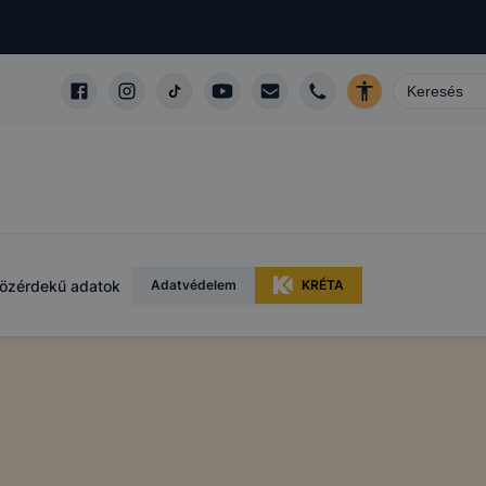
özérdekű adatok
Adatvédelem
KRÉTA