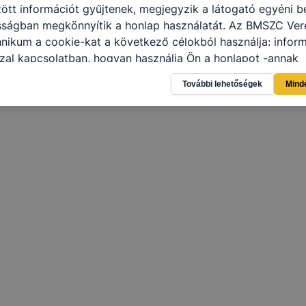
tt információt gyűjtenek, megjegyzik a látogató egyéni beá
osságban megkönnyítik a honlap használatát. Az BMSZC Ver
nikum a cookie-kat a következő célokból használja: infor
zal kapcsolatban, hogyan használja Ön a honlapot -annak
l, hogy a honlap melyik részeit látogatja, vagy használja l
További lehetőségek
Mind
atjuk, hogyan biztosítsunk Önnek még jobb felhasználói é
togatja oldalunkat, honlap fejlesztése. Hogyan ellenőrizhe
pcsolni a cookie-kat? Minden modern böngésző engedélyezi
ak a változtatását. A legtöbb böngésző alapértelmezettkén
an elfogadja a cookie-kat, de ezek általában megváltozta
igyelmét, hogy mivel a cookie-k célja honlapunk használha
nak megkönnyítése vagy lehetővé tétele, a cookie-k alkal
zása vagy törlése által előfordulhat, hogy felhasználóink
esek honlapunk funkcióinak teljes körű használatára, vagy
 eltérően fog működni böngészőjében.