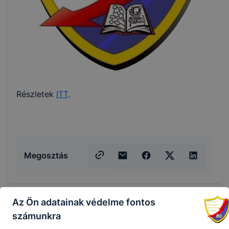
Részletek
ITT
.
Megosztás
Az Ön adatainak védelme fontos
számunkra
KAPCSOLÓDÓ HÍREK