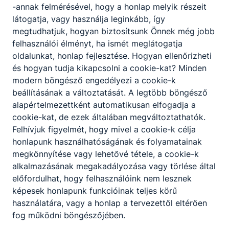
-annak felmérésével, hogy a honlap melyik részeit
látogatja, vagy használja leginkább, így
megtudhatjuk, hogyan biztosítsunk Önnek még jobb
felhasználói élményt, ha ismét meglátogatja
oldalunkat, honlap fejlesztése. Hogyan ellenőrizheti
és hogyan tudja kikapcsolni a cookie-kat? Minden
modern böngésző engedélyezi a cookie-k
beállításának a változtatását. A legtöbb böngésző
Trambulin Ösztöndíj a Verebélyes diákoknak
alapértelmezettként automatikusan elfogadja a
cookie-kat, de ezek általában megváltoztathatók.
Felhívjuk figyelmét, hogy mivel a cookie-k célja
2026. júl. 21.
Verebély László Technikum
honlapunk használhatóságának és folyamatainak
megkönnyítése vagy lehetővé tétele, a cookie-k
alkalmazásának megakadályozása vagy törlése által
előfordulhat, hogy felhasználóink nem lesznek
képesek honlapunk funkcióinak teljes körű
használatára, vagy a honlap a tervezettől eltérően
fog működni böngészőjében.