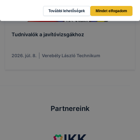
További lehetőségek
Mindet elfogadom
Tudnivalók a javítóvizsgákhoz
2026. júl. 8.
Verebély László Technikum
Partnereink