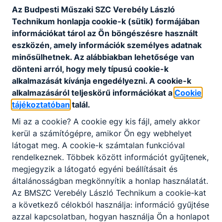
Az Budpesti Műszaki SZC Verebély László
Technikum honlapja cookie-k (sütik) formájában
információkat tárol az Ön böngészésre használt
eszközén, amely információk személyes adatnak
minősülhetnek. Az alábbiakban lehetősége van
dönteni arról, hogy mely típusú cookie-k
alkalmazását kívánja engedélyezni. A cookie-k
alkalmazásáról teljeskörű információkat a
Cookie
tájékoztatóban
talál.
Mi az a cookie? A cookie egy kis fájl, amely akkor
kerül a számítógépre, amikor Ön egy webhelyet
Verebély - A tanév legjobb Pillanatai videó
látogat meg. A cookie-k számtalan funkcióval
rendelkeznek. Többek között információt gyűjtenek,
megjegyzik a látogató egyéni beállításait és
2026. júl. 24.
Verebély László Technikum
általánosságban megkönnyítik a honlap használatát.
Az BMSZC Verebély László Technikum a cookie-kat
a következő célokból használja: információ gyűjtése
azzal kapcsolatban, hogyan használja Ön a honlapot