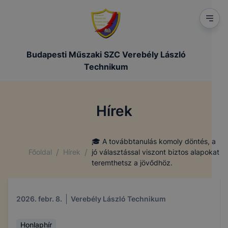
Budapesti Műszaki SZC Verebély László
Technikum
Hírek
🎓 A továbbtanulás komoly döntés, a
/
/
Főoldal
Hírek
jó választással viszont biztos alapokat
teremthetsz a jövődhöz.
2026. febr. 8.
Verebély László Technikum
Honlaphír